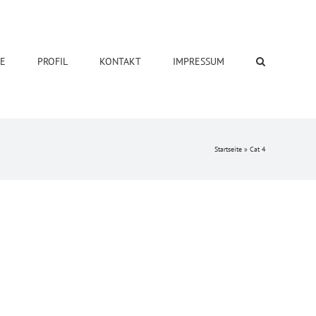
SE
PROFIL
KONTAKT
IMPRESSUM
Startseite
»
Cat 4
tur adipiscing elit. Nam viverra euismod odio,
e. Sed dui lorem, adipiscing in adipiscing et,