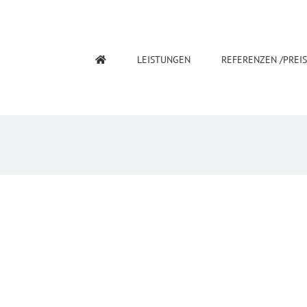
LEISTUNGEN
REFERENZEN /PREI
Proin Sodales Quam
Cat 1
Cat 3
Cat 4
Lorem ipsum dolor sit amet, consecte
gravida pellentesque urna varius vita