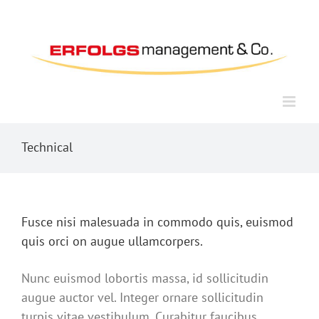
Zum
Inhalt
springen
Technical
Fusce nisi malesuada in commodo quis, euismod
quis orci on augue ullamcorpers.
Nunc euismod lobortis massa, id sollicitudin
augue auctor vel. Integer ornare sollicitudin
turpis vitae vestibulum. Curabitur faucibus